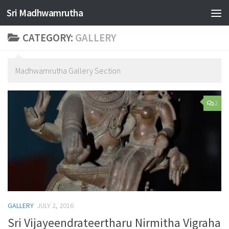
Sri Madhwamrutha
Skip to content
CATEGORY:
GALLERY
Madhwamrutha Gallery Section
2
GALLERY
JULY 2, 2016
Sri Vijayeendrateertharu Nirmitha Vigraha