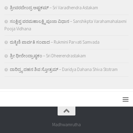
ಶ್ರೀವರದೇಂದ್ರ ಅಷ್ಟಕಮ್ – Sri Varadhendra Astakam
ಸಂಕ್ಷಿಪ್ತ ವರಮಹಾಲಕ್ಷ್ಮಿ ಪೂಜಾ ವಿಧಾನ – Sanshikpta Varahamahalaxmi
Pooja Vidhana
ರುಕ್ಮಿಣಿ ಪಾರ್ವತಿ ಸಂವಾದ – Rukmini Parvati Samvada
ಶ್ರೀ ಧೀರೇಂದ್ರಾಷ್ಠಕಂ – Sri Dheerendrastakam
ದಾರಿದ್ರ್ಯ ದಹನ ಶಿವ ಸ್ತೋತ್ರಮ್ – Daridya Dahana Shiva Stotram
Madhwamrutha