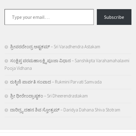
Type
Subscribe
your
email…
ಶ್ರೀವರದೇಂದ್ರ ಅಷ್ಟಕಮ್ – Sri Varadhendra Astakam
ಸಂಕ್ಷಿಪ್ತ ವರಮಹಾಲಕ್ಷ್ಮಿ ಪೂಜಾ ವಿಧಾನ – Sanshikpta Varahamahalaxmi
Pooja Vidhana
ರುಕ್ಮಿಣಿ ಪಾರ್ವತಿ ಸಂವಾದ – Rukmini Parvati Samvada
ಶ್ರೀ ಧೀರೇಂದ್ರಾಷ್ಠಕಂ – Sri Dheerendrastakam
ದಾರಿದ್ರ್ಯ ದಹನ ಶಿವ ಸ್ತೋತ್ರಮ್ – Daridya Dahana Shiva Stotram