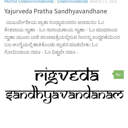
PRATHA SANDHAYAVANDHANE
/
SANDHYAVANDANE
MARCH 17, 2016
Yajurveda Pratha Sandhyavandhane
ಯಜುರ್ವೇದೀಯ ಪ್ರಾತಃ ಸಂಧ್ಯಾವಂದನಂ ಅಚಮನಂ: ಓಂ
ಕೇಶವಾಯ ಸ್ವಾಹಾ – ಓಂ ನಾರಾಯಣಾಯ ಸ್ವಾಹಾ – ಓಂ ಮಾಧವಾಯ
ಸ್ವಾಹಾ (ಮೂರು ಬಾರಿ ಪಂಚಪಾತ್ರೆಯಲ್ಲಿರುವ ನೀರನ್ನು ಉದ್ದರಣೆಯಿಂದ
ಬಲ ಅಂಗೈಯಲ್ಲಿ ಹಾಕಿಕೊಂಡು ಪ್ರಾಶನ ಮಾಡಬೇಕು) ಓಂ
ಗೋವಿಂದಾಯ ನಮಃ – ಓಂ ವಿಷ್ಣವೇ ನಮಃ –...
2