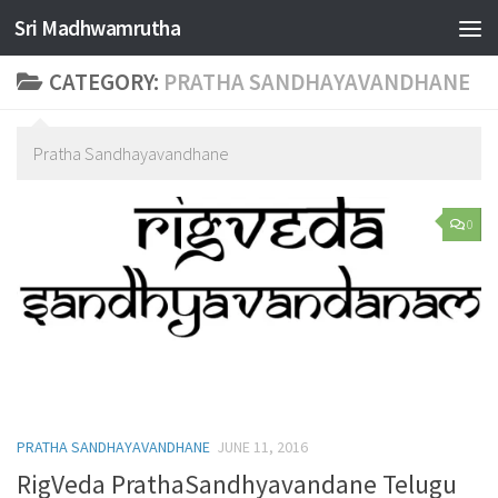
Sri Madhwamrutha
Skip to content
CATEGORY:
PRATHA SANDHAYAVANDHANE
Pratha Sandhayavandhane
0
PRATHA SANDHAYAVANDHANE
JUNE 11, 2016
RigVeda PrathaSandhyavandane Telugu