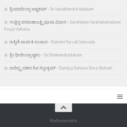
ಶ್ರೀವರದೇಂದ್ರ ಅಷ್ಟಕಮ್ – Sri Varadhendra Astakam
ಸಂಕ್ಷಿಪ್ತ ವರಮಹಾಲಕ್ಷ್ಮಿ ಪೂಜಾ ವಿಧಾನ – Sanshikpta Varahamahalaxmi
Pooja Vidhana
ರುಕ್ಮಿಣಿ ಪಾರ್ವತಿ ಸಂವಾದ – Rukmini Parvati Samvada
ಶ್ರೀ ಧೀರೇಂದ್ರಾಷ್ಠಕಂ – Sri Dheerendrastakam
ದಾರಿದ್ರ್ಯ ದಹನ ಶಿವ ಸ್ತೋತ್ರಮ್ – Daridya Dahana Shiva Stotram
Madhwamrutha