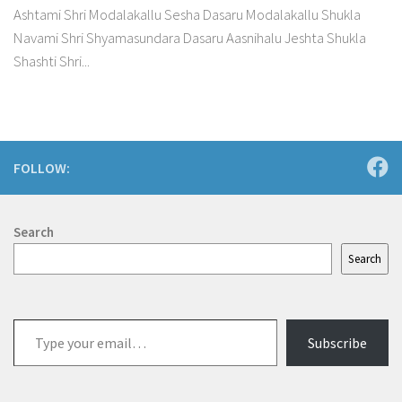
Ashtami Shri Modalakallu Sesha Dasaru Modalakallu Shukla
Navami Shri Shyamasundara Dasaru Aasnihalu Jeshta Shukla
Shashti Shri...
FOLLOW:
Search
Search
Type
Subscribe
your
email…