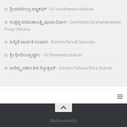
ಶ್ರೀವರದೇಂದ್ರ ಅಷ್ಟಕಮ್ – Sri Varadhendra Astakam
ಸಂಕ್ಷಿಪ್ತ ವರಮಹಾಲಕ್ಷ್ಮಿ ಪೂಜಾ ವಿಧಾನ – Sanshikpta Varahamahalaxmi
Pooja Vidhana
ರುಕ್ಮಿಣಿ ಪಾರ್ವತಿ ಸಂವಾದ – Rukmini Parvati Samvada
ಶ್ರೀ ಧೀರೇಂದ್ರಾಷ್ಠಕಂ – Sri Dheerendrastakam
ದಾರಿದ್ರ್ಯ ದಹನ ಶಿವ ಸ್ತೋತ್ರಮ್ – Daridya Dahana Shiva Stotram
Madhwamrutha