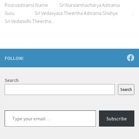
Poorvashrama Name : Sri Narasimhacharya Ashrama
Guru : Sri Vedavyasa Theertha Ashrama Shishya :
Sri Vedanidhi Theertha...
FOLLOW:
Search
Search
Type
Subscribe
your
email…