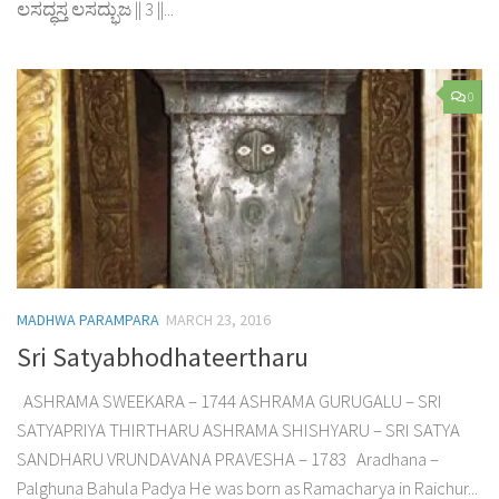
ಲಸದ್ಧಸ್ತ ಲಸದ್ಭುಜ || 3 ||...
0
MADHWA PARAMPARA
MARCH 23, 2016
Sri Satyabhodhateertharu
ASHRAMA SWEEKARA – 1744 ASHRAMA GURUGALU – SRI
SATYAPRIYA THIRTHARU ASHRAMA SHISHYARU – SRI SATYA
SANDHARU VRUNDAVANA PRAVESHA – 1783 Aradhana –
Palghuna Bahula Padya He was born as Ramacharya in Raichur...