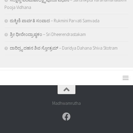
Pooja Vidhana
ರುಕ್ಮಿಣಿ ಪಾರ್ವತಿ ಸಂವಾದ – Rukmini Parvati Samvada
ಶ್ರೀ ಧೀರೇಂದ್ರಾಷ್ಠಕಂ – Sri Dheerendrastakam
ದಾರಿದ್ರ್ಯ ದಹನ ಶಿವ ಸ್ತೋತ್ರಮ್ – Daridya Dahana Shiva Stotram
Madhwamrutha