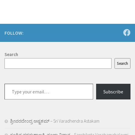
FOLLOW:
Search
Search
Type
Subscribe
your
email…
ಶ್ರೀವರದೇಂದ್ರ ಅಷ್ಟಕಮ್ – Sri Varadhendra Astakam
ಸಂಕ್ಷಿಪ್ತ ವರಮಹಾಲಕ್ಷ್ಮಿ ಪೂಜಾ ವಿಧಾನ – Sanshikpta Varahamahalaxmi