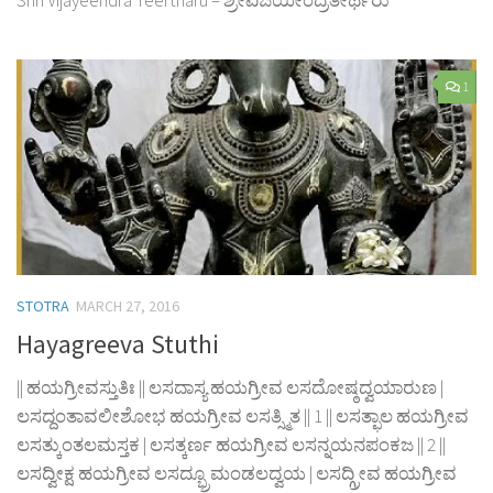
Shri Vijayeendra Teertharu – ಶ್ರೀವಿಜಯೀಂದ್ರತೀರ್ಥರು
1
STOTRA
MARCH 27, 2016
Hayagreeva Stuthi
|| ಹಯಗ್ರೀವಸ್ತುತಿಃ || ಲಸದಾಸ್ಯ ಹಯಗ್ರೀವ ಲಸದೋಷ್ಠದ್ವಯಾರುಣ |
ಲಸದ್ದಂತಾವಲೀಶೋಭ ಹಯಗ್ರೀವ ಲಸತ್ಸ್ಮಿತ || 1 || ಲಸತ್ಫಾಲ ಹಯಗ್ರೀವ
ಲಸತ್ಕುಂತಲಮಸ್ತಕ | ಲಸತ್ಕರ್ಣ ಹಯಗ್ರೀವ ಲಸನ್ನಯನಪಂಕಜ || 2 ||
ಲಸದ್ವೀಕ್ಷ ಹಯಗ್ರೀವ ಲಸದ್ಭ್ರೂಮಂಡಲದ್ವಯ | ಲಸದ್ಗ್ರೀವ ಹಯಗ್ರೀವ