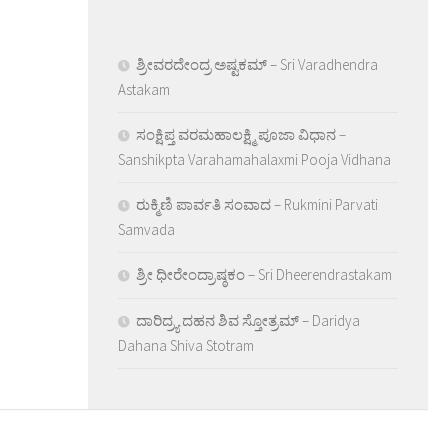
ಶ್ರೀವರದೇಂದ್ರ ಅಷ್ಟಕಮ್ – Sri Varadhendra
Astakam
ಸಂಕ್ಷಿಪ್ತ ವರಮಹಾಲಕ್ಷ್ಮಿ ಪೂಜಾ ವಿಧಾನ –
Sanshikpta Varahamahalaxmi Pooja Vidhana
ರುಕ್ಮಿಣಿ ಪಾರ್ವತಿ ಸಂವಾದ – Rukmini Parvati
Samvada
ಶ್ರೀ ಧೀರೇಂದ್ರಾಷ್ಠಕಂ – Sri Dheerendrastakam
ದಾರಿದ್ರ್ಯ ದಹನ ಶಿವ ಸ್ತೋತ್ರಮ್ – Daridya
Dahana Shiva Stotram