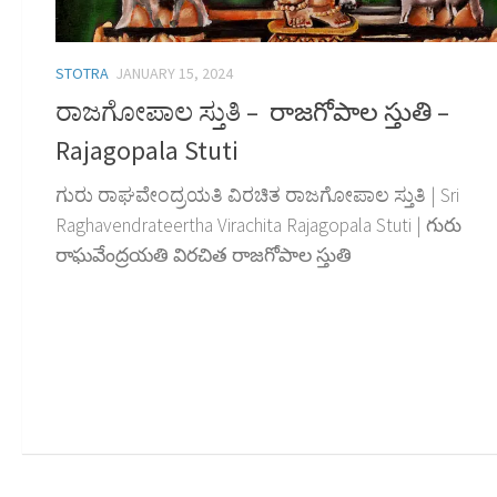
STOTRA
JANUARY 15, 2024
ರಾಜಗೋಪಾಲ ಸ್ತುತಿ – రాజగోపాల స్తుతి –
Rajagopala Stuti
ಗುರು ರಾಘವೇಂದ್ರಯತಿ ವಿರಚಿತ ರಾಜಗೋಪಾಲ ಸ್ತುತಿ | Sri
Raghavendrateertha Virachita Rajagopala Stuti | గురు
రాఘవేంద్రయతి విరచిత రాజగోపాల స్తుతి