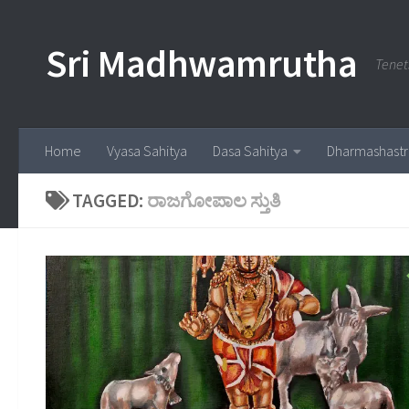
Skip to content
Sri Madhwamrutha
Tenet
Home
Vyasa Sahitya
Dasa Sahitya
Dharmashastr
TAGGED:
ರಾಜಗೋಪಾಲ ಸ್ತುತಿ