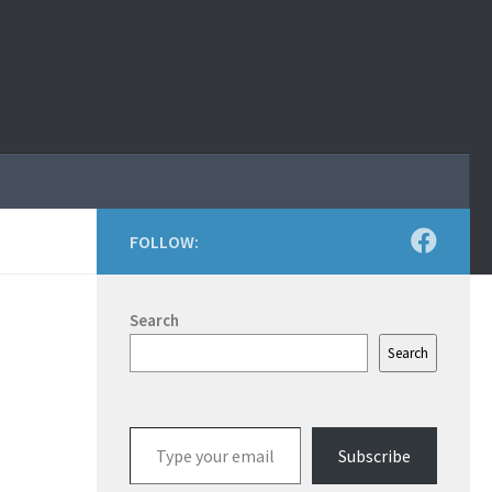
FOLLOW:
Search
Search
Type
Subscribe
your
email…