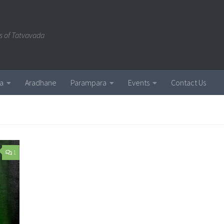
s of Tatvavada
a
Aradhane
Parampara
Events
Contact Us
1