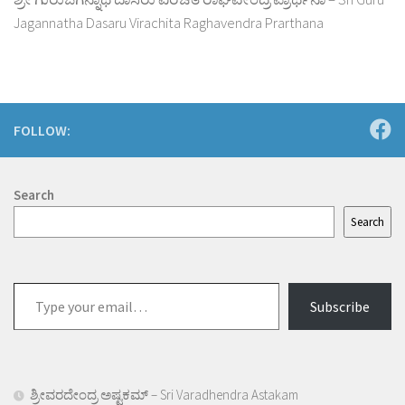
Jagannatha Dasaru Virachita Raghavendra Prarthana
FOLLOW:
Search
Search
Type
Subscribe
your
email…
ಶ್ರೀವರದೇಂದ್ರ ಅಷ್ಟಕಮ್ – Sri Varadhendra Astakam