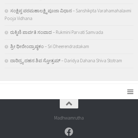
ಸಂಕ್ಷಿಪ್ತ ವರಮಹಾಲಕ್ಷ್ಮಿ ಪೂಜಾ ವಿಧಾನ – Sanshikpta Varahamahalaxmi
Pooja Vidhana
ರುಕ್ಮಿಣಿ ಪಾರ್ವತಿ ಸಂವಾದ – Rukmini Parvati Samvada
ಶ್ರೀ ಧೀರೇಂದ್ರಾಷ್ಠಕಂ – Sri Dheerendrastakam
ದಾರಿದ್ರ್ಯ ದಹನ ಶಿವ ಸ್ತೋತ್ರಮ್ – Daridya Dahana Shiva Stotram
Madhwamrutha