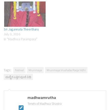
Sri Jagannata Theertharu
July 3, 2016
In "Madhwa Parampara"
Tags:
Festival
Mrunmaya
Mrunmaya Vrushaba Pooja Vidhi
ಮಣ್ಣಿನ ಎತ್ತಿನ ಪೂಜೆ ವಿಧಿ
madhwamrutha
Tenets of Madhwa Shastra