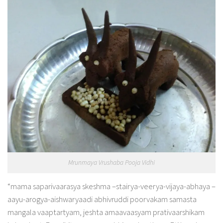
Mrunmaya Vrushaba Pooja Vidhi
“mama saparivaarasya skeshma –stairya-veerya-vijaya-abhaya –
aayu-arogya-aishwaryaadi abhivruddi poorvakam samasta
mangala vaaptartyam, jeshta amaavaasyam prativaarshikam