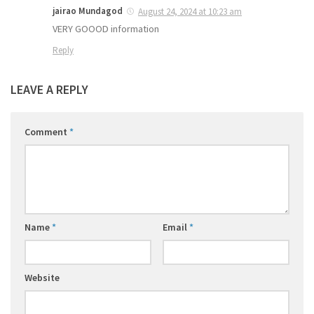
jairao Mundagod
August 24, 2024 at 10:23 am
VERY GOOOD information
Reply
LEAVE A REPLY
Comment
*
Name
*
Email
*
Website