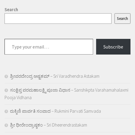
Search
Search
Type
Subscribe
your
email…
ಶ್ರೀವರದೇಂದ್ರ ಅಷ್ಟಕಮ್ – Sri Varadhendra Astakam
ಸಂಕ್ಷಿಪ್ತ ವರಮಹಾಲಕ್ಷ್ಮಿ ಪೂಜಾ ವಿಧಾನ – Sanshikpta Varahamahalaxmi
Pooja Vidhana
ರುಕ್ಮಿಣಿ ಪಾರ್ವತಿ ಸಂವಾದ – Rukmini Parvati Samvada
ಶ್ರೀ ಧೀರೇಂದ್ರಾಷ್ಠಕಂ – Sri Dheerendrastakam