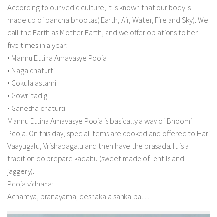
According to our vedic culture, it is known that our body is
made up of pancha bhootas( Earth, Air, Water, Fire and Sky). We
call the Earth as Mother Earth, and we offer oblations to her
five times in a year:
• Mannu Ettina Amavasye Pooja
• Naga chaturti
• Gokula astami
• Gowri tadigi
• Ganesha chaturti
Mannu Ettina Amavasye Pooja is basically a way of Bhoomi
Pooja. On this day, special items are cooked and offered to Hari
Vaayugalu, Vrishabagalu and then have the prasada. It is a
tradition do prepare kadabu (sweet made of lentils and
jaggery).
Pooja vidhana:
Achamya, pranayama, deshakala sankalpa….