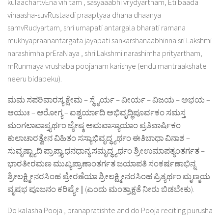
kulaachartvEna vihitam , sasyaaabhi vrydyartham, Eti baada
vinaasha-suvRustaadi praaptyaa dhana dhaanya
samvRudyartam, shri umapati antargala bharati ramana
mukhyapraanantargata jayapati sankarshanaabhinna sri Lakshmi
narashimha prEraNaya , shri Lakshmi narashimha prityartham,
mRunmaya vrushaba poojanam karishye (endu mantraakshate
neeru bidabeku).
ಮಮ ಸಪರಿವಾರಸ್ಯ ಕ್ಷೇಮ – ಸ್ಥೈರ್ಯ – ವೀರ್ಯ – ವಿಜಯ – ಅಭಯ –
ಆಯುಃ – ಆರೋಗ್ಯ – ಐಶ್ವರ್ಯಾದಿ ಅಭಿವೃದ್ಧಿಪೂರ್ವಕಂ ಸಮಸ್ತ
ಮಂಗಲಾವಾಪ್ತ್ಯರ್ಥಂ ಜ್ಯೇಷ್ಠ ಅಮವಾಸ್ಯಾಯಾಂ ಪ್ರತಿವಾರ್ಷಿಕಂ
ಕುಲಾಚಾರತ್ವೇನ ವಿಹಿತಂ ಸಸ್ಯಾಭಿವೃದ್ಧ್ಯರ್ಥಂ ಈತಿಬಾಧಾ ವಿನಾಶ –
ಸುವೃಷ್ಟ್ಯಾದಿ ಪ್ರಾಪ್ತ್ಯಾ ಧನಧಾನ್ಯ ಸಮೃದ್ಧ್ಯರ್ಥಂ ಶ್ರೀಉಮಾಪತ್ಯಂತರ್ಗತ –
ಭಾರತೀರಮಣ ಮುಖ್ಯಪ್ರಾಣಾಂತರ್ಗತ ಜಯಾಪತಿ ಸಂಕರ್ಷಣಾಭಿನ್ನ
ಶ್ರೀಲಕ್ಷ್ಮೀನರಸಿಂಹ ಪ್ರೇರಣೆಯಾ ಶ್ರೀಲಕ್ಷ್ಮೀನರಸಿಂಹ ಪ್ರಿತ್ಯರ್ಥಂ ಮೃಣ್ಮಯ
ವೃಷಭ ಪೂಜನಂ ಕರಿಷ್ಯೇ || (ಎಂದು ಮಂತ್ರಾಕ್ಷತೆ ನೀರು ಬಿಡಬೇಕು).
Do kalasha Pooja , pranapratishte and do Pooja reciting purusha