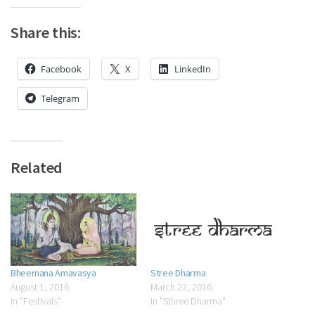
Share this:
Facebook
X
LinkedIn
Telegram
Related
Bheemana Amavasya
Stree Dharma
August 1, 2016
March 22, 2016
In "Festivals"
In "Sthree Dharma"