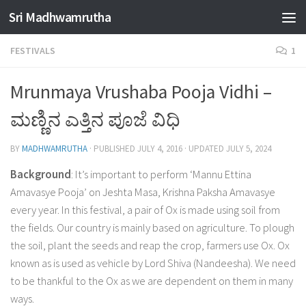
Sri Madhwamrutha
Skip to content
FESTIVALS
1
Mrunmaya Vrushaba Pooja Vidhi –
ಮಣ್ಣಿನ ಎತ್ತಿನ ಪೂಜೆ ವಿಧಿ
BY
MADHWAMRUTHA
· PUBLISHED
JULY 4, 2016
· UPDATED
JULY 5, 2024
Background
: It’s important to perform ‘Mannu Ettina
Amavasye Pooja’ on Jeshta Masa, Krishna Paksha Amavasye
every year. In this festival, a pair of Ox is made using soil from
the fields. Our country is mainly based on agriculture. To plough
the soil, plant the seeds and reap the crop, farmers use Ox. Ox
known as is used as vehicle by Lord Shiva (Nandeesha). We need
to be thankful to the Ox as we are dependent on them in many
ways.