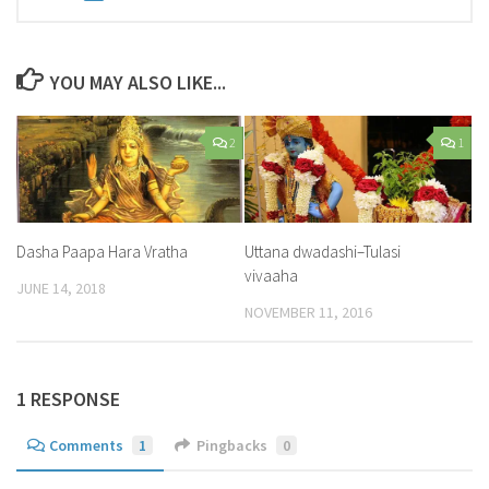
YOU MAY ALSO LIKE...
2
1
Dasha Paapa Hara Vratha
Uttana dwadashi–Tulasi
vivaaha
JUNE 14, 2018
NOVEMBER 11, 2016
1 RESPONSE
Comments
1
Pingbacks
0