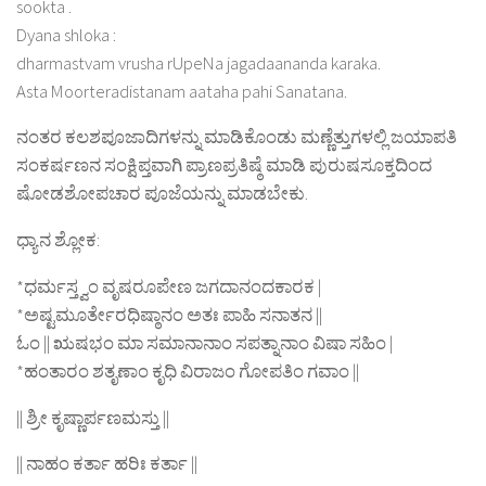
sookta .
Dyana shloka :
dharmastvam vrusha rUpeNa jagadaananda karaka.
Asta Moorteradistanam aataha pahi Sanatana.
ನಂತರ ಕಲಶಪೂಜಾದಿಗಳನ್ನು ಮಾಡಿಕೊಂಡು ಮಣ್ಣೆತ್ತುಗಳಲ್ಲಿ ಜಯಾಪತಿ
ಸಂಕರ್ಷಣನ ಸಂಕ್ಷಿಪ್ತವಾಗಿ ಪ್ರಾಣಪ್ರತಿಷ್ಠೆ ಮಾಡಿ ಪುರುಷಸೂಕ್ತದಿಂದ
ಷೋಡಶೋಪಚಾರ ಪೂಜೆಯನ್ನು ಮಾಡಬೇಕು.
ಧ್ಯಾನ ಶ್ಲೋಕ:
*ಧರ್ಮಸ್ತ್ವಂ ವೃಷರೂಪೇಣ ಜಗದಾನಂದಕಾರಕ |
*ಅಷ್ಟಮೂರ್ತೇರಧಿಷ್ಠಾನಂ ಅತಃ ಪಾಹಿ ಸನಾತನ ||
ಓಂ || ಋಷಭಂ ಮಾ ಸಮಾನಾನಾಂ ಸಪತ್ನಾನಾಂ ವಿಷಾ ಸಹಿಂ |
*ಹಂತಾರಂ ಶತೃಣಾಂ ಕೃಧಿ ವಿರಾಜಂ ಗೋಪತಿಂ ಗವಾಂ ||
|| ಶ್ರೀ ಕೃಷ್ಣಾರ್ಪಣಮಸ್ತು ||
|| ನಾಹಂ ಕರ್ತಾ ಹರಿಃ ಕರ್ತಾ ||