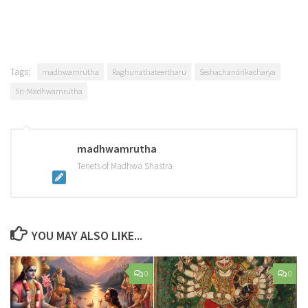
Tags:
madhwamrutha
Raghunathateertharu
Seshachandrikacharya
Sri-Madhwamrutha
madhwamrutha
Tenets of Madhwa Shastra
YOU MAY ALSO LIKE...
0
0