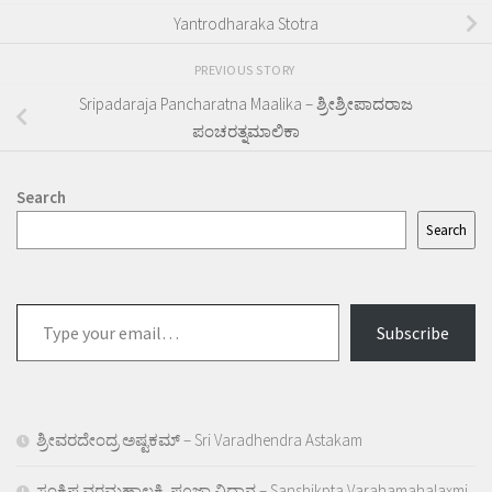
Yantrodharaka Stotra
PREVIOUS STORY
Sripadaraja Pancharatna Maalika – ಶ್ರೀಶ್ರೀಪಾದರಾಜ
ಪಂಚರತ್ನಮಾಲಿಕಾ
Search
Search
Type
Subscribe
your
email…
ಶ್ರೀವರದೇಂದ್ರ ಅಷ್ಟಕಮ್ – Sri Varadhendra Astakam
ಸಂಕ್ಷಿಪ್ತ ವರಮಹಾಲಕ್ಷ್ಮಿ ಪೂಜಾ ವಿಧಾನ – Sanshikpta Varahamahalaxmi