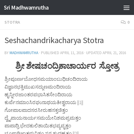
Sri Madhwamrutha
Skip to content
STOTRA
0
Seshachandrikacharya Stotra
BY
MADHWAMRUTHA
· PUBLISHED
APRIL 11, 2016
· UPDATED
APRIL 21, 2016
ಶ್ರೀ ಶೇಷಚಂದ್ರಿಕಾಚಾರ್ಯರ ಸ್ತೋತ್ರ
ಶ್ರೀಪೂರ್ಣಬೋಧಸಮಯಾಂಬುಧಿಚಂದಿರಾಯ
ವಿಜ್ಞಾನಭಕ್ತಿಮುಖಸದ್ಗುಣಮಂದಿರಾಯ
ಹೃನ್ನೀರಜಾಂತರವಭಾಸಿತಸೇಂದಿರಾಯ
ಕುರ್ವೆನಮಾಂಸಿರಘುನಾಥಯತೀಶ್ವರಾಯ ||1||
ಗೋಪಾಲಪಾದಸರಸೀರುಹಸಕ್ತಚಿತ್ತಂ
ದ್ವೈಪಾಯನಾರ್ಯಸಮಯೇನಿಶಮಪ್ರಮತ್ತಂ
ಪಾಪಾದ್ರಿ ಭೇದಕುಲಿಶಾಯಿತಭವ್ಯವೃತ್ತಂ
ಭೂಪಾರಿಜಾತಮನಿಶಂ ಸ್ಮರ ಶುದ್ಧಹೃತ್ತಂ ||2||