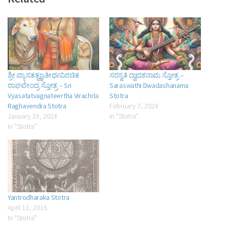
ಶ್ರೀ ವ್ಯಾಸತತ್ವಜ್ಞತೀರ್ಥವಿರಚಿತ
ಸರಸ್ವತಿ ದ್ವಾದಶನಾಮ ಸ್ತೋತ್ರ –
ರಾಘವೇಂದ್ರ ಸ್ತೋತ್ರ – Sri
Saraswathi Dwadashanama
Vyasatatvagnateertha Virachita
Stotra
Raghavendra Stotra
February 7, 2024
January 19, 2024
In "Stotra"
In "Stotra"
Yantrodharaka Stotra
April 11, 2016
In "Stotra"