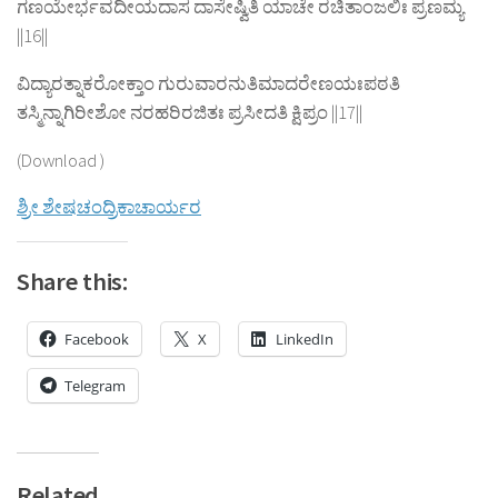
ಗಣಯೇರ್ಭವದೀಯದಾಸ ದಾಸೇಷ್ವಿತಿ ಯಾಚೇ ರಚಿತಾಂಜಲಿಃ ಪ್ರಣಮ್ಯ
||16||
ವಿದ್ಯಾರತ್ನಾಕರೋಕ್ತಾಂ ಗುರುವಾರನುತಿಮಾದರೇಣಯಃಪಠತಿ
ತಸ್ಮಿನ್ನಾಗಿರೀಶೋ ನರಹರಿರಜಿತಃ ಪ್ರಸೀದತಿ ಕ್ಷಿಪ್ರಂ ||17||
(Download )
ಶ್ರೀ ಶೇಷಚಂದ್ರಿಕಾಚಾರ್ಯರ
Share this:
Facebook
X
LinkedIn
Telegram
Related