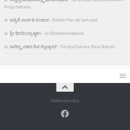
Pooja Vidhana
ರುಕ್ಮಿಣಿ ಪಾರ್ವತಿ ಸಂವಾದ – Rukmini Parvati Samvada
ಶ್ರೀ ಧೀರೇಂದ್ರಾಷ್ಠಕಂ – Sri Dheerendrastakam
ದಾರಿದ್ರ್ಯ ದಹನ ಶಿವ ಸ್ತೋತ್ರಮ್ – Daridya Dahana Shiva Stotram
Madhwamrutha