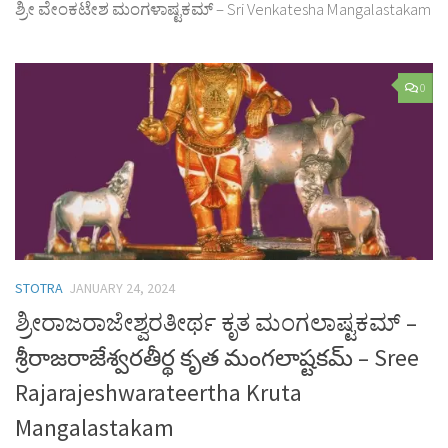
ಶ್ರೀ ವೇಂಕಟೇಶ ಮಂಗಳಾಷ್ಟಕಮ್ – Sri Venkatesha Mangalastakam
0
STOTRA
JANUARY 24, 2024
ಶ್ರೀರಾಜರಾಜೇಶ್ವರತೀರ್ಥ ಕೃತ ಮಂಗಲಾಷ್ಟಕಮ್ –
శ్రీరాజరాజేశ్వరతీర్థ కృత మంగలాష్టకమ్ – Sree
Rajarajeshwarateertha Kruta
Mangalastakam