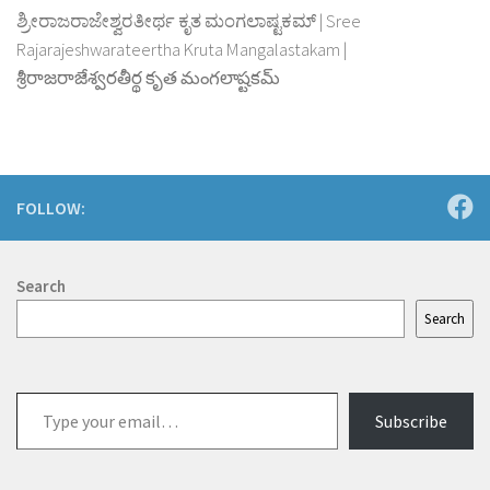
ಶ್ರೀರಾಜರಾಜೇಶ್ವರತೀರ್ಥ ಕೃತ ಮಂಗಲಾಷ್ಟಕಮ್ | Sree
Rajarajeshwarateertha Kruta Mangalastakam |
శ్రీరాజరాజేశ్వరతీర్థ కృత మంగలాష్టకమ్
FOLLOW:
Search
Search
Type
Subscribe
your
email…