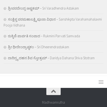
ಶ್ರೀವರದೇಂದ್ರ ಅಷ್ಟಕಮ್ – Sri Varadhendra Astakam
ಸಂಕ್ಷಿಪ್ತ ವರಮಹಾಲಕ್ಷ್ಮಿ ಪೂಜಾ ವಿಧಾನ – Sanshikpta Varahamahalaxmi
Pooja Vidhana
ರುಕ್ಮಿಣಿ ಪಾರ್ವತಿ ಸಂವಾದ – Rukmini Parvati Samvada
ಶ್ರೀ ಧೀರೇಂದ್ರಾಷ್ಠಕಂ – Sri Dheerendrastakam
ದಾರಿದ್ರ್ಯ ದಹನ ಶಿವ ಸ್ತೋತ್ರಮ್ – Daridya Dahana Shiva Stotram
Madhwamrutha