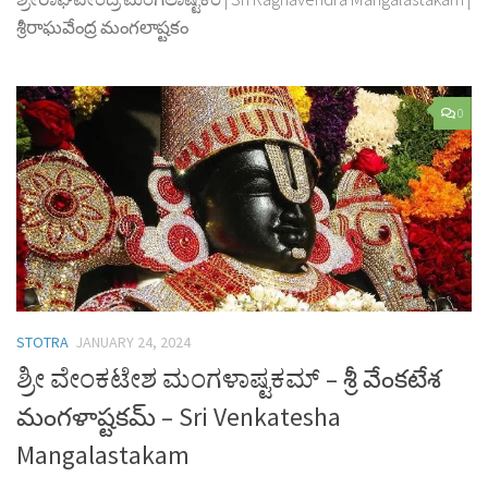
శ్రీరాఘవేంద్ర మంగలాష్టకం
0
STOTRA
JANUARY 24, 2024
ಶ್ರೀ ವೇಂಕಟೇಶ ಮಂಗಳಾಷ್ಟಕಮ್ – శ్రీ వేంకటేశ
మంగళాష్టకమ్ – Sri Venkatesha
Mangalastakam