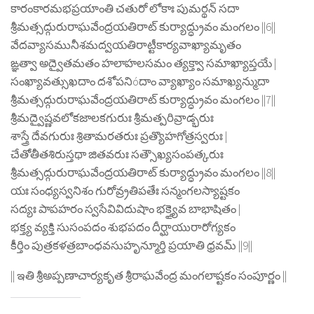
కారంకారమభప్రయాంతి చతురో లోకాః పుమర్థన్ సదా
శ్రీమత్సద్గురురాఘవేంద్రయతిరాట్ కుర్యాద్ధ్రువం మంగలం ||6||
వేదవ్యాసమునీశమద్వయతిరాట్టీకార్యవాఖ్యామృతం
ఙ్ఞత్వా అద్వైతమతం హలాహలసమం త్యక్త్వా సమాఖ్యాప్తయే |
సంఖ్యావత్సుఖదాం దశోపనిóదాం వ్యాఖ్యాం సమాఖ్యన్ముదా
శ్రీమత్సద్గురురాఘవేంద్రయతిరాట్ కుర్యాద్ధ్రువం మంగలం ||7||
శ్రీమద్వైష్ణవలోకజాలకగురుః శ్రీమత్పరివ్రాడ్భరుః
శాస్త్రే దేవగురుః శ్రితామరతరుః ప్రత్యొహగోత్రస్వరుః |
చేతోతీతశిరుస్తథా జితవరుః సత్సౌఖ్యసంపత్కరుః
శ్రీమత్సద్గురురాఘవేంద్రయతిరాట్ కుర్యాద్ధ్రువం మంగలం ||8||
యః సంధ్యస్వనిశం గురోవ్ర్రతిపతేః సన్మంగలస్యాష్టకం
సద్యః పాపహరం స్వసేవివిదుషాం భక్త్యైవ బాభాషితం |
భక్త్య వ్యక్తి సుసంపదం శుభపదం దీర్ఘాయురారోగ్యకం
కీర్తిం పుత్రకళత్రబాంధవసుహృన్మూర్తి ప్రయాతి ధ్రవమ్ ||9||
|| ఇతి శ్రీఅప్పణాచార్యకృత శ్రీరాఘవేంద్ర మంగలాష్టకం సంపూర్ణం ||