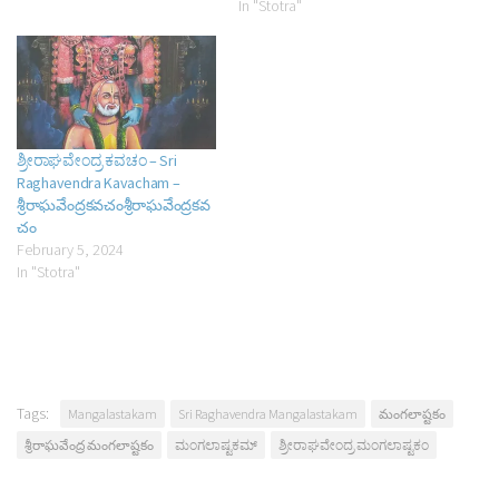
In "Stotra"
ಶ್ರೀರಾಘವೇಂದ್ರ ಕವಚಂ – Sri
Raghavendra Kavacham –
శ్రీరాఘవేంద్రకవచంశ్రీరాఘవేంద్రకవ
చం
February 5, 2024
In "Stotra"
Tags:
Mangalastakam
Sri Raghavendra Mangalastakam
మంగలాష్టకం
శ్రీరాఘవేంద్ర మంగలాష్టకం
ಮಂಗಲಾಷ್ಟಕಮ್
ಶ್ರೀರಾಘವೇಂದ್ರ ಮಂಗಲಾಷ್ಟಕಂ