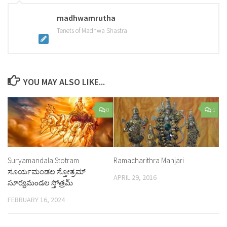
madhwamrutha
Tenets of Madhwa Shastra
YOU MAY ALSO LIKE...
0
1
Suryamandala Stotram
Ramacharithra Manjari
ಸೂರ್ಯಮಂಡಲ ಸ್ತೋತ್ರಮ್
APRIL 29, 2016
సూర్యమండల స్తోత్రమ్
FEBRUARY 16, 2024