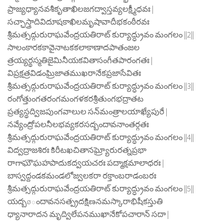
ప్రాజ్యధ్యానవశీకృతాఖిలజగద్వాస్తవ్యలక్ష్మీధవః |
సచ్ఛాస్త్రాదివిదూషకాఖిలమృషావాదీభకంఠీరవః
శ్రీమత్సద్గురురాఘవేంద్రయతిరాట్ కుర్యాద్ధ్రువం మంగలం ||2||
సాలంకారకకావైనాటకకలాకాణాదపాతంజల
త్రయ్యర్థస్మతిజైమినీయకవితాసంగీతపారంగతః |
విప్రక్షత్రవిడంఘ్రిజాతముఖరానేకప్రజాసేవితః
శ్రీమత్సద్గురురాఘవేంద్రయతిరాట్ కుర్యాద్ధ్రువం మంగలం ||3||
రంగోత్తుంగతరంగమంగళకరశ్రీతుంగభద్రాతట
ప్రత్యస్థద్విజపుంగవాలుల సన్‍మంత్రాలయాఖ్యేపురే |
నవ్యేంద్రోపలనీలభవ్యకరసద్బందావనాంతర్గతః
శ్రీమత్సద్గురురాఘవేంద్రయతిరాట్ కుర్యాద్ధ్రువం మంగలం ||4||
విద్వద్రాజశిరః కిరీటఖచితానఘ్ర్యోరురత్నప్రభా
రాగాఘౌఘహపాదుకద్వయచరః పద్మాక్షమాలాధరః |
బాస్వద్దండకమండలోజ్వలకరా రక్తాంబరాడంబరః
శ్రీమత్సద్గురురాఘవేంద్రయతిరాట్ కుర్యాద్ధ్రువం మంగలం ||5||
యద్బøందావనసత్ప్రదక్షిణనమస్కారాభిషీకస్తుతి
ధ్యానారాదన మృద్విలేపనముఖానేకోపచారాన్ సదా |