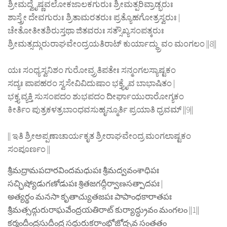
ಶ್ರೀಮದ್ವೈಷ್ಣವಲೋಕಜಾಲಕಗುರುಃ ಶ್ರೀಮತ್ಪರಿವ್ರಾಡ್ಭರುಃ
ಶಾಸ್ತ್ರೇ ದೇವಗುರುಃ ಶ್ರಿತಾಮರತರುಃ ಪ್ರತ್ಯೊಹಗೋತ್ರಸ್ವರುಃ |
ಚೇತೋತೀತಶಿರುಸ್ತಥಾ ಜಿತವರುಃ ಸತ್ಸೌಖ್ಯಸಂಪತ್ಕರುಃ
ಶ್ರೀಮತ್ಸದ್ಗುರುರಾಘವೇಂದ್ರಯತಿರಾಟ್ ಕುರ್ಯಾದ್ಧ್ರುವಂ ಮಂಗಲಂ ||8||
ಯಃ ಸಂಧ್ಯಸ್ವನಿಶಂ ಗುರೋವ್ರ್ರತಿಪತೇಃ ಸನ್ಮಂಗಲಸ್ಯಾಷ್ಟಕಂ
ಸದ್ಯಃ ಪಾಪಹರಂ ಸ್ವಸೇವಿವಿದುಷಾಂ ಭಕ್ತ್ಯೈವ ಬಾಭಾಷಿತಂ |
ಭಕ್ತ್ಯ ವ್ಯಕ್ತಿ ಸುಸಂಪದಂ ಶುಭಪದಂ ದೀರ್ಘಾಯುರಾರೋಗ್ಯಕಂ
ಕೀರ್ತಿಂ ಪುತ್ರಕಳತ್ರಬಾಂಧವಸುಹೃನ್ಮೂರ್ತಿ ಪ್ರಯಾತಿ ಧ್ರವಮ್ ||9||
|| ಇತಿ ಶ್ರೀಅಪ್ಪಣಾಚಾರ್ಯಕೃತ ಶ್ರೀರಾಘವೇಂದ್ರ ಮಂಗಲಾಷ್ಟಕಂ
ಸಂಪೂರ್ಣಂ ||
శ్రీమద్రామపదారవిందమధుపః శ్రీమద్వవంశాధిపః
సచ్ఛిష్యోడుగణోడుపః శ్రితజగద్గీర్వాణసత్పాదపః |
అత్యర్థం మనసా కృతాచ్యుతజపః పాపాంధకారాతపః
శ్రీమత్సద్గురురాఘవేంద్రయతిరాట్ కుర్యాద్ధ్రువం మంగలం ||1||
కర్మందీంద్రసుదీంద్ర సద్గురుకరాంభోజోద్భవ సంతతం