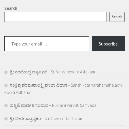
Search
Search
Type
Subscribe
your
email…
ಶ್ರೀವರದೇಂದ್ರ ಅಷ್ಟಕಮ್ – Sri Varadhendra Astakam
ಸಂಕ್ಷಿಪ್ತ ವರಮಹಾಲಕ್ಷ್ಮಿ ಪೂಜಾ ವಿಧಾನ – Sanshikpta Varahamahalaxmi
Pooja Vidhana
ರುಕ್ಮಿಣಿ ಪಾರ್ವತಿ ಸಂವಾದ – Rukmini Parvati Samvada
ಶ್ರೀ ಧೀರೇಂದ್ರಾಷ್ಠಕಂ – Sri Dheerendrastakam