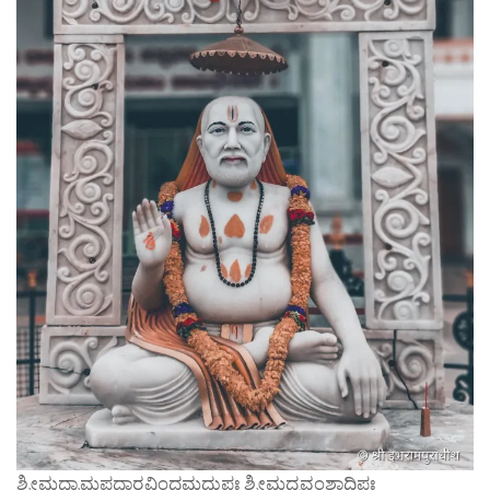
ಶ್ರೀಮದ್ರಾಮಪದಾರವಿಂದಮಧುಪಃ ಶ್ರೀಮದ್ವವಂಶಾಧಿಪಃ