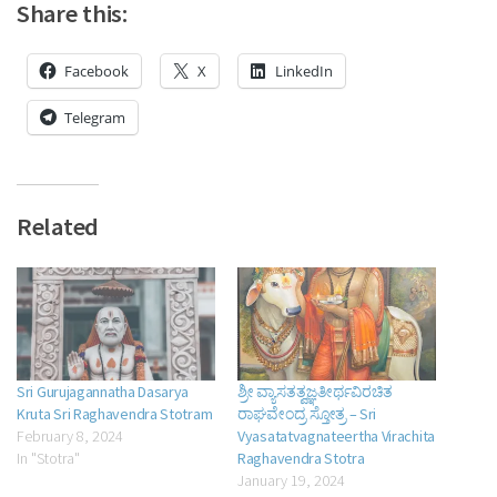
Share this:
Facebook
X
LinkedIn
Telegram
Related
Sri Gurujagannatha Dasarya
ಶ್ರೀ ವ್ಯಾಸತತ್ವಜ್ಞತೀರ್ಥವಿರಚಿತ
Kruta Sri Raghavendra Stotram
ರಾಘವೇಂದ್ರ ಸ್ತೋತ್ರ – Sri
February 8, 2024
Vyasatatvagnateertha Virachita
In "Stotra"
Raghavendra Stotra
January 19, 2024