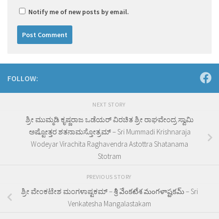
Notify me of new posts by email.
FOLLOW:
NEXT STORY
ಶ್ರೀ ಮುಮ್ಮಡಿ ಕೃಷ್ಣರಾಜ ಒಡೆಯರ್ ವಿರಚಿತ ಶ್ರೀ ರಾಘವೇಂದ್ರ ಸ್ವಾಮಿ
ಅಷ್ಟೋತ್ತರ ಶತನಾಮಸ್ತೋತ್ರಮ್ – Sri Mummadi Krishnaraja
Wodeyar Virachita Raghavendra Astottra Shatanama
Stotram
PREVIOUS STORY
ಶ್ರೀ ವೇಂಕಟೇಶ ಮಂಗಳಾಷ್ಟಕಮ್ – శ్రీ వేంకటేశ మంగళాష్టకమ్ – Sri
Venkatesha Mangalastakam