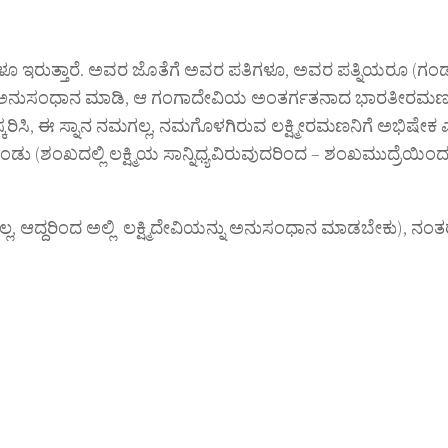
ಗಳೂ ಇರುತ್ತಾರೆ. ಅವರ ಜೊತೆಗೆ ಅವರ ಪತಿಗಳೂ, ಅವರ ಪತ್ನಿಯರೂ (ಗಂ
ವನ್ನು ಅನುಸಂಧಾನ ಮಾಡಿ, ಆ ಗಂಗಾದೇವಿಯ ಅಂತರ್ಗತನಾದ ಭಾರತೀರಮಣ
ನಮಸ್ಕರಿಸಿ, ಈ ಸ್ನಾನ ನಮಗಲ್ಲ, ನಮಗೊಳಗಿರುವ ಲಕ್ಷ್ಮೀರಮಣನಿಗೆ ಅಭಿಷೇಕ
ಡು (ಶಂಖದಲ್ಲಿ ಲಕ್ಷ್ಮಿಯ ಸಾನ್ನಿಧ್ಯವಿರುವುದರಿಂದ – ಶಂಖಮುದ್ರೆಯಿಂ
್ಲ, ಆದ್ದರಿಂದ ಅಲ್ಲಿ ಲಕ್ಷ್ಮಿದೇವಿಯನ್ನು ಅನುಸಂಧಾನ ಮಾಡಬೇಕು), ನಂತರ