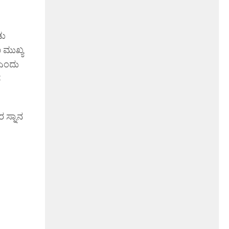
ಡು
 ಮುಖ್ಯ
 ಎಂದು
ದ
 ಸ್ನಾನ