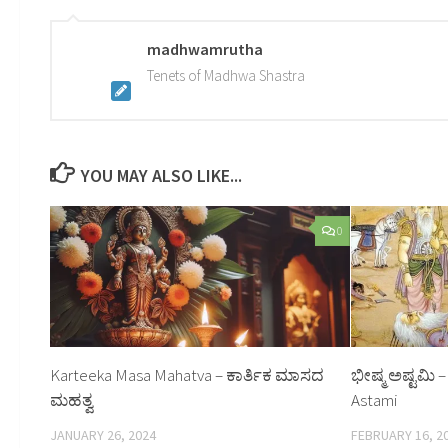
madhwamrutha
Tenets of Madhwa Shastra
YOU MAY ALSO LIKE...
0
Karteeka Masa Mahatva – ಕಾರ್ತಿಕ ಮಾಸದ
ಭೀಷ್ಮ ಅಷ್ಟಮಿ –
ಮಹತ್ವ
Astami
JANUARY 26, 2024
FEBRUARY 16, 2