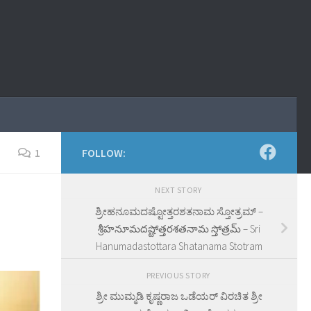
1
FOLLOW:
NEXT STORY
ಶ್ರೀಹನೂಮದಷ್ಟೋತ್ತರಶತನಾಮ ಸ್ತೋತ್ರಮ್‌ –
శ్రీహనూమదష్టోత్తరశతనామ స్తోత్రమ్‌ – Sri
Hanumadastottara Shatanama Stotram
PREVIOUS STORY
ಶ್ರೀ ಮುಮ್ಮಡಿ ಕೃಷ್ಣರಾಜ ಒಡೆಯರ್ ವಿರಚಿತ ಶ್ರೀ