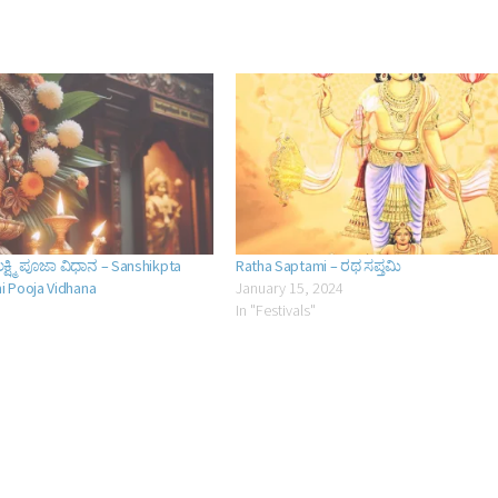
ಕ್ಷ್ಮಿ ಪೂಜಾ ವಿಧಾನ – Sanshikpta
Ratha Saptami – ರಥ ಸಪ್ತಮಿ
 Pooja Vidhana
January 15, 2024
In "Festivals"