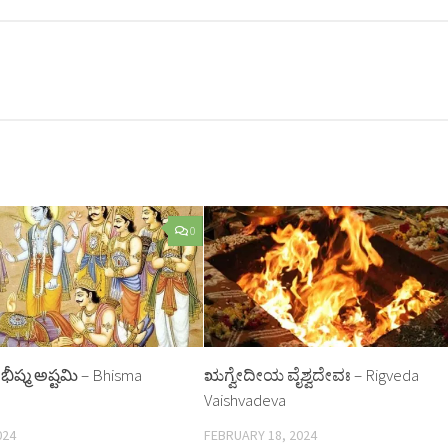
0
 భీష్మ అష్టమి – Bhisma
ಋಗ್ವೇದೀಯ ವೈಶ್ವದೇವಃ – Rigveda
Vaishvadeva
024
FEBRUARY 18, 2024