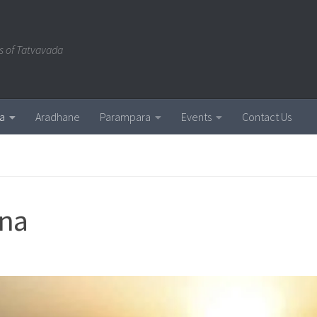
s of Tatvavada
a
Aradhane
Parampara
Events
Contact Us
ana