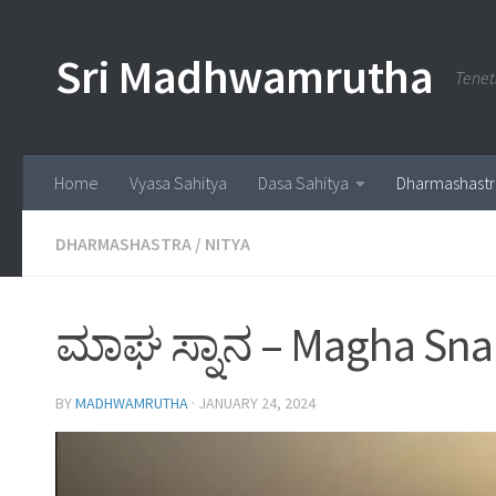
Skip to content
Sri Madhwamrutha
Tenet
Home
Vyasa Sahitya
Dasa Sahitya
Dharmashastr
DHARMASHASTRA
/
NITYA
ಮಾಘ ಸ್ನಾನ – Magha Sn
BY
MADHWAMRUTHA
·
JANUARY 24, 2024