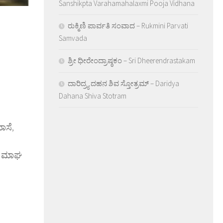
Sanshikpta Varahamahalaxmi Pooja Vidhana
ರುಕ್ಮಿಣಿ ಪಾರ್ವತಿ ಸಂವಾದ – Rukmini Parvati
Samvada
ಶ್ರೀ ಧೀರೇಂದ್ರಾಷ್ಠಕಂ – Sri Dheerendrastakam
ದಾರಿದ್ರ್ಯ ದಹನ ಶಿವ ಸ್ತೋತ್ರಮ್ – Daridya
Dahana Shiva Stotram
ಾಸೆ,
.. ಮಾಘ