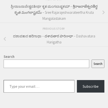
ಶ್ರೀರಾಜರಾಜೇಶ್ವರತೀರ್ಥ ಕೃತ ಮಂಗಲಾಷ್ಟಕಮ್ – శ్రీరాజరాజేశ్వరతీర్థ
కృత మంగలాష్టకమ్ – Sree Rajarajeshwarateertha Kruta
Mangalastakam
PREVIOUS STORY
ದಶಾವತಾರ ಹರಿಗಾಥಾ – దశావతార హరిగాథా – Dashavatara
Harigatha
Search
Search
Type
Subscribe
your
email…