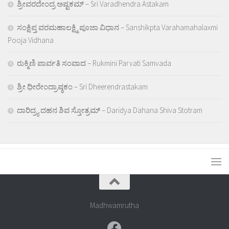
ಶ್ರೀವರದೇಂದ್ರ ಅಷ್ಟಕಮ್ – Sri Varadhendra Astakam
ಸಂಕ್ಷಿಪ್ತ ವರಮಹಾಲಕ್ಷ್ಮಿ ಪೂಜಾ ವಿಧಾನ – Sanshikpta Varahamahalaxmi
Pooja Vidhana
ರುಕ್ಮಿಣಿ ಪಾರ್ವತಿ ಸಂವಾದ – Rukmini Parvati Samvada
ಶ್ರೀ ಧೀರೇಂದ್ರಾಷ್ಠಕಂ – Sri Dheerendrastakam
ದಾರಿದ್ರ್ಯ ದಹನ ಶಿವ ಸ್ತೋತ್ರಮ್ – Daridya Dahana Shiva Stotram
Madhwamrutha