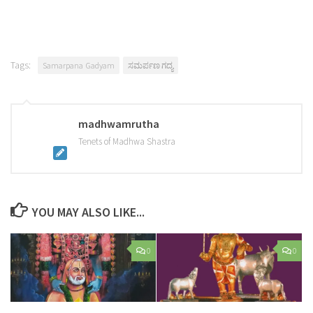
Tags:
Samarpana Gadyam
ಸಮರ್ಪಣ ಗದ್ಯ
madhwamrutha
Tenets of Madhwa Shastra
YOU MAY ALSO LIKE...
0
0