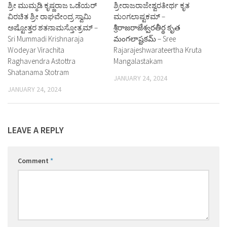
ಶ್ರೀ ಮುಮ್ಮಡಿ ಕೃಷ್ಣರಾಜ ಒಡೆಯರ್
ಶ್ರೀರಾಜರಾಜೇಶ್ವರತೀರ್ಥ ಕೃತ
ವಿರಚಿತ ಶ್ರೀ ರಾಘವೇಂದ್ರ ಸ್ವಾಮಿ
ಮಂಗಲಾಷ್ಟಕಮ್ –
ಅಷ್ಟೋತ್ತರ ಶತನಾಮಸ್ತೋತ್ರಮ್ –
శ్రీరాజరాజేశ్వరతీర్థ కృత
Sri Mummadi Krishnaraja
మంగలాష్టకమ్ – Sree
Wodeyar Virachita
Rajarajeshwarateertha Kruta
Raghavendra Astottra
Mangalastakam
Shatanama Stotram
JANUARY 24, 2024
JANUARY 24, 2024
LEAVE A REPLY
Comment
*