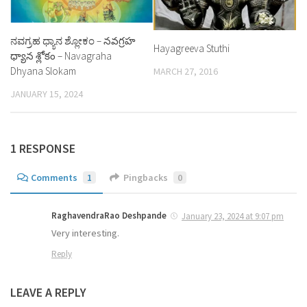
ನವಗ್ರಹ ಧ್ಯಾನ ಶ್ಲೋಕಂ – నవగ్రహ
Hayagreeva Stuthi
ధ్యాన శ్లోకం – Navagraha
Dhyana Slokam
MARCH 27, 2016
JANUARY 15, 2024
1 RESPONSE
Comments
1
Pingbacks
0
RaghavendraRao Deshpande
January 23, 2024 at 9:07 pm
Very interesting.
Reply
LEAVE A REPLY