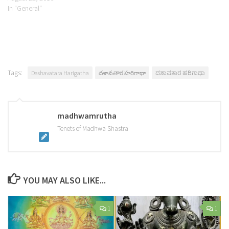
In "General"
Tags:
Dashavatara Harigatha
దశావతార హరిగాథా
ದಶಾವತಾರ ಹರಿಗಾಥಾ
madhwamrutha
Tenets of Madhwa Shastra
YOU MAY ALSO LIKE...
1
1