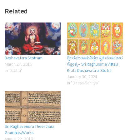
Related
Dashavatara Stotram
ಶ್ರೀ ರಘುರಾಮವಿಠ್ಠಲ ಕೃತ ದಶಾವತಾರ
March 27, 2016
ಸ್ತೋತ್ರ – Sri Raghurama Vittala
In "Stotra"
Kruta Dashavatara Stotra
January 30, 2024
In "Daasa-Sahitya"
Sri Raghavendra Theerthara
Granthas/Works
August 22, 2016