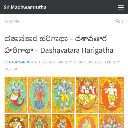
Sri Madhwamrutha
Skip to content
STOTRA
1
ದಶಾವತಾರ ಹರಿಗಾಥಾ – దశావతార
హరిగాథా – Dashavatara Harigatha
BY
MADHWAMRUTHA
· PUBLISHED
JANUARY 23, 2024
· UPDATED
FEBRUARY
16, 2024