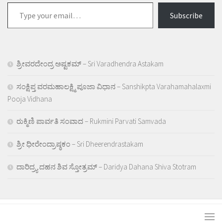
Type
Subscribe
your
email…
ಶ್ರೀವರದೇಂದ್ರ ಅಷ್ಟಕಮ್ – Sri Varadhendra Astakam
ಸಂಕ್ಷಿಪ್ತ ವರಮಹಾಲಕ್ಷ್ಮಿ ಪೂಜಾ ವಿಧಾನ – Sanshikpta Varahamahalaxmi
Pooja Vidhana
ರುಕ್ಮಿಣಿ ಪಾರ್ವತಿ ಸಂವಾದ – Rukmini Parvati Samvada
ಶ್ರೀ ಧೀರೇಂದ್ರಾಷ್ಠಕಂ – Sri Dheerendrastakam
ದಾರಿದ್ರ್ಯ ದಹನ ಶಿವ ಸ್ತೋತ್ರಮ್ – Daridya Dahana Shiva Stotram