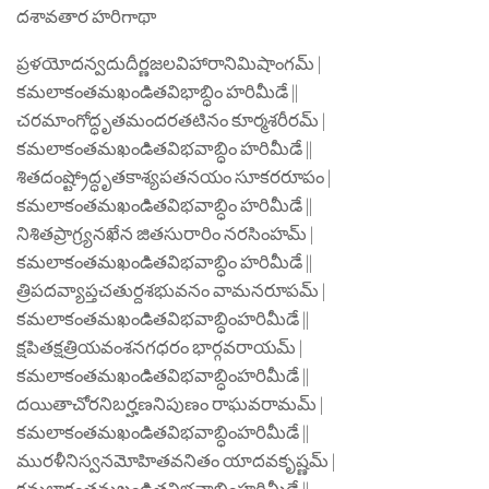
దశావతార హరిగాథా
ప్రళయోదన్వదుదీర్ణజలవిహారానిమిషాంగమ్ |
కమలాకంతమఖండితవిభాబ్ధిం హరిమీడే ||
చరమాంగోద్ధృతమందరతటినం కూర్మశరీరమ్ |
కమలాకంతమఖండితవిభవాబ్ధిం హరిమీడే ||
శితదంష్ట్రోద్ధృతకాశ్యపతనయం సూకరరూపం |
కమలాకంతమఖండితవిభవాబ్ధిం హరిమీడే ||
నిశితప్రాగ్ర్యనఖేన జితసురారిం నరసింహమ్ |
కమలాకంతమఖండితవిభవాబ్ధిం హరిమీడే ||
త్రిపదవ్యాప్తచతుర్దశభువనం వామనరూపమ్ |
కమలాకంతమఖండితవిభవాబ్ధింహరిమీడే ||
క్షపితక్షత్రియవంశనగధరం భార్గవరాయమ్ |
కమలాకంతమఖండితవిభవాబ్ధింహరిమీడే ||
దయితాచోరనిబర్హణనిపుణం రాఘవరామమ్ |
కమలాకంతమఖండితవిభవాబ్ధింహరిమీడే ||
మురళీనిస్వనమోహితవనితం యాదవకృష్ణమ్ |