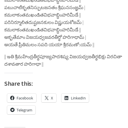
కమలాకంతమఖండితవిభవాబ్ధింహరిమీడే ||
పటుచాటీకృతనిస్ఫుటజనతం శ్రీఘనసంజ్ఞమ్ |
కమలాకంతమఖండితవిభవాబ్ధింహరిమీడే ||
పరినిర్మూలితదుష్టజనకులం విష్ణుయశోజమ్ |
కమలాకంతమఖండితవిభవాబ్ధింహరిమీడే ||
అకృతేమాం విజయధ్వజవరతీర్థో హరిగాథామ్ |
అయతే ప్రీతిమలం సపది యయా శ్రీరమణోsయమ్ ||
|| ఇతి శ్రీమహేంద్రతీర్థపూజ్యపాదశిష్య విజయధ్వజతీర్థభిక్షు విరచితా
దశావతార హరిగాథా ||
Share this:
Facebook
X
LinkedIn
Telegram