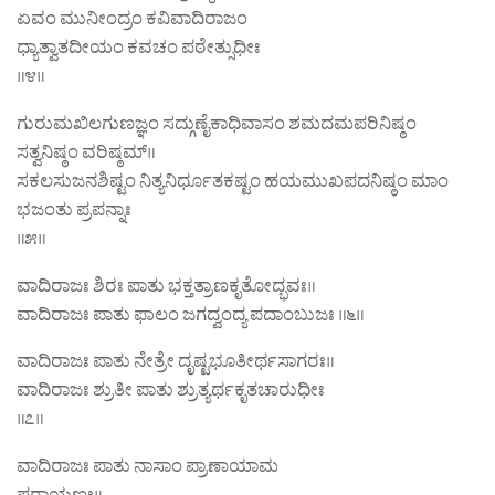
ಏವಂ ಮುನೀಂದ್ರಂ ಕವಿವಾದಿರಾಜಂ
ಧ್ಯಾತ್ವಾತದೀಯಂ ಕವಚಂ ಪಠೇತ್ಸುಧೀಃ
॥೪॥
ಗುರುಮಖಿಲಗುಣಜ್ಞಂ ಸದ್ಗುಣೈಕಾಧಿವಾಸಂ ಶಮದಮಪರಿನಿಷ್ಠಂ
ಸತ್ವನಿಷ್ಠಂ ವರಿಷ್ಠಮ್॥
ಸಕಲಸುಜನಶಿಷ್ಟಂ ನಿತ್ಯನಿರ್ಧೂತಕಷ್ಟಂ ಹಯಮುಖಪದನಿಷ್ಠಂ ಮಾಂ
ಭಜಂತು ಪ್ರಪನ್ನಾಃ
॥೫॥
ವಾದಿರಾಜಃ ಶಿರಃ ಪಾತು ಭಕ್ತತ್ರಾಣಕೃತೋದ್ಭವಃ॥
ವಾದಿರಾಜಃ ಪಾತು ಫಾಲಂ ಜಗದ್ವಂದ್ಯ ಪದಾಂಬುಜಃ ॥೬॥
ವಾದಿರಾಜಃ ಪಾತು ನೇತ್ರೇ ದೃಷ್ಟಭೂತೀರ್ಥಸಾಗರಃ॥
ವಾದಿರಾಜಃ ಶ್ರುತೀ ಪಾತು ಶ್ರುತ್ಯರ್ಥಕೃತಚಾರುಧೀಃ
॥೭॥
ವಾದಿರಾಜಃ ಪಾತು ನಾಸಾಂ ಪ್ರಾಣಾಯಾಮ
ಪರಾಯಣಃ॥