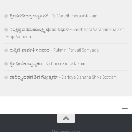
ಶ್ರೀವರದೇಂದ್ರ ಅಷ್ಟಕಮ್ – Sri Varadhendra Astakam
ಸಂಕ್ಷಿಪ್ತ ವರಮಹಾಲಕ್ಷ್ಮಿ ಪೂಜಾ ವಿಧಾನ – Sanshikpta Varahamahalaxmi
Pooja Vidhana
ರುಕ್ಮಿಣಿ ಪಾರ್ವತಿ ಸಂವಾದ – Rukmini Parvati Samvada
ಶ್ರೀ ಧೀರೇಂದ್ರಾಷ್ಠಕಂ – Sri Dheerendrastakam
ದಾರಿದ್ರ್ಯ ದಹನ ಶಿವ ಸ್ತೋತ್ರಮ್ – Daridya Dahana Shiva Stotram
Madhwamrutha