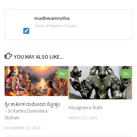
madhwamrutha
Tenets of Madhwa Shastra
YOU MAY ALSO LIKE...
0
1
ಶ್ರೀ ಕಾರ್ತೀಕ ದಾಮೋದರ ಸ್ತೋತ್ರಂ
Hayagreeva Stuthi
– Sri Kartika Damodara
Stotram
MARCH 27, 2016
NOVEMBER 13, 2024