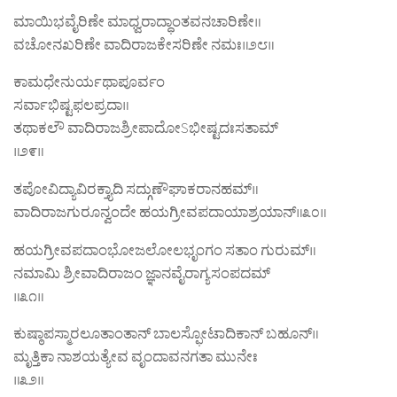
ಮಾಯಿಭವೈರಿಣೇ ಮಾಧ್ವರಾದ್ಧಾಂತವನಚಾರಿಣೇ॥
ವಚೋನಖರಿಣೇ ವಾದಿರಾಜಕೇಸರಿಣೇ ನಮಃ॥೨೮॥
ಕಾಮಧೇನುರ್ಯಥಾಪೂರ್ವಂ
ಸರ್ವಾಭಿಷ್ಟಫಲಪ್ರದಾ॥
ತಥಾಕಲೌ ವಾದಿರಾಜಶ್ರೀಪಾದೋSಭೀಷ್ಟದಃಸತಾಮ್‌
॥೨೯॥
ತಪೋವಿದ್ಯಾವಿರಕ್ತ್ಯಾದಿ ಸದ್ಗುಣೌಘಾಕರಾನಹಮ್‌॥
ವಾದಿರಾಜಗುರೂನ್ವಂದೇ ಹಯಗ್ರೀವಪದಾಯಾಶ್ರಯಾನ್‌॥೩೦॥
ಹಯಗ್ರೀವಪದಾಂಭೋಜಲೋಲಭೃಂಗಂ ಸತಾಂ ಗುರುಮ್‌॥
ನಮಾಮಿ ಶ್ರೀವಾದಿರಾಜಂ ಜ್ಞಾನವೈರಾಗ್ಯಸಂಪದಮ್‌
॥೩೧॥
ಕುಷ್ಠಾಪಸ್ಮಾರಲೂತಾಂತಾನ್‌ ಬಾಲಸ್ಫೋಟಾದಿಕಾನ್‌ ಬಹೂನ್‌॥
ಮೃತ್ತಿಕಾ ನಾಶಯತ್ಯೇವ ವೃಂದಾವನಗತಾ ಮುನೇಃ
॥೩೨॥