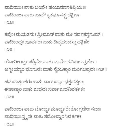
ವಾದಿರಾಜಃ ಪಾತು ಜಂಘೇ ಹಯಾನನನತಿಪ್ರಿಯಃ॥
ವಾದಿರಾಜಃ ಪಾತು ಪಾದೌ ಕೃತಭೂಸತ್ಪ್ರದಕ್ಷಿಣಃ
॥೧೩॥
ತಪೋಮಯತನುಃ ಶ್ರೀಮಾನ್‌ ಪಾತು ಮೇ ಸರ್ವತಸ್ತನುಮ್‌॥
ವಾದೀಂದ್ರಃ ಪೂರ್ವತಃ ಪಾತು ದಿವ್ಯದಂಡಸ್ತು ದಕ್ಷಿಣೇ
॥೧೪॥
ಯೋಗೀಂದ್ರಃ ಪಶ್ಚಿಮೇ ಪಾತು ವಾಮೇ ಕವಿಕುಲಾಗ್ರಣೀಃ॥
ಅಗ್ನೇಯ್ಯಾಂ ಭೂಸುರಃ ಪಾತು ನೈಋತ್ಯಾಂ ಮಂಗಲಪ್ರದಃ ॥೧೫॥
ಹನುಮತ್ಕಿಂಕರಃ ಪಾತು ವಾಯವ್ಯಾಂ ಭಕ್ತವತ್ಸಲಃ॥
ಈಶಾನ್ಯಾಂ ಪಾತು ಶುಭದಃ ಸರ್ವಾಶುಭನಿವರ್ತಕಃ
॥೧೬॥
ವಾದಿರಾಜಃ ಪಾತು ಚೋರ್ಧ್ವಮೂರ್ಧ್ವರೇತೋಗ್ರಣೀಃ ಸದಾ॥
ವಾದಿರಾಜಸ್ತ್ವಧಃ ಪಾತು ತಮೋದ್ವಾರನಿವರ್ತಕಃ
॥೧೭॥