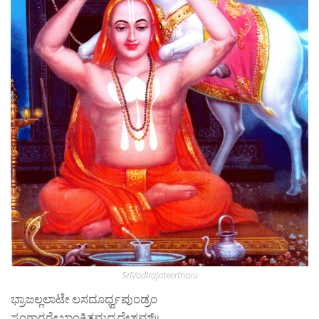
SriVadirajateertharu
ಭ್ರಾಜಲ್ಲಲಾಟೇ ಲಸದೂರ್ಧ್ವಪುಂಡ್ರಂ
ಸ್ವಂಗಾರರೇಖಾಂಕಿತಮಧ್ಯದೇಶಮ್॥