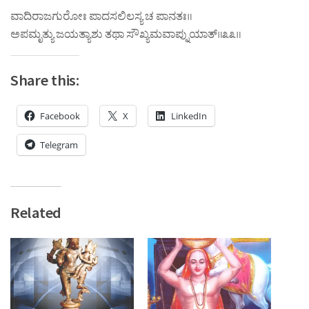
ವಾದಿರಾಜಗುರೋಃ ಪಾದಸಲಿಲಸ್ಯ ಚ ಪಾನತಃ॥
ಅಪಮೃತ್ಯು ಜಯತ್ಯಾಶು ತಥಾ ಸೌಖ್ಯಮವಾಪ್ನುಯಾತ್‌॥೩೩॥
Share this:
Facebook
X
LinkedIn
Telegram
Related