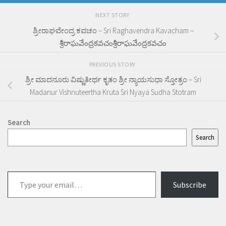
NEXT STORY
ಶ್ರೀರಾಘವೇಂದ್ರ ಕವಚಂ – Sri Raghavendra Kavacham –
శ్రీరాఘవేంద్రకవచంశ్రీరాఘవేంద్రకవచం
PREVIOUS STORY
ಶ್ರೀ ಮಾದನೂರು ವಿಷ್ಣುತೀರ್ಥ ಕೃತಂ ಶ್ರೀ ನ್ಯಾಯಸುಧಾ ಸ್ತೋತ್ರಂ – Sri
Madanur Vishnuteertha Kruta Sri Nyaya Sudha Stotram
Search
Search
Type
Subscribe
your
email…