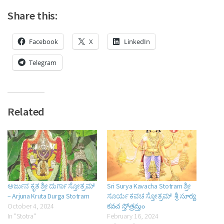
Share this:
Facebook
X
LinkedIn
Telegram
Related
ಅರ್ಜುನ ಕೃತ ಶ್ರೀ ದುರ್ಗಾ ಸ್ತೋತ್ರಮ್
Sri Surya Kavacha Stotram ಶ್ರೀ
– Arjuna Kruta Durga Stotram
ಸೂರ್ಯ ಕವಚ ಸ್ತೋತ್ರಮ್ శ్రీ సూర్య
October 4, 2024
కవచ స్తోత్రమ్తం
In "Stotra"
February 16, 2024