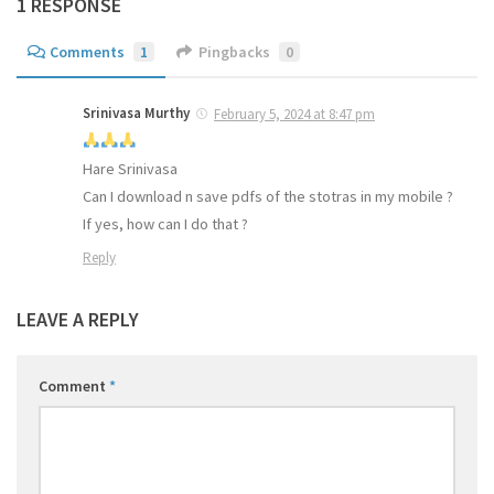
1 RESPONSE
Comments
1
Pingbacks
0
Srinivasa Murthy
February 5, 2024 at 8:47 pm
Hare Srinivasa
Can I download n save pdfs of the stotras in my mobile ?
If yes, how can I do that ?
Reply
LEAVE A REPLY
Comment
*