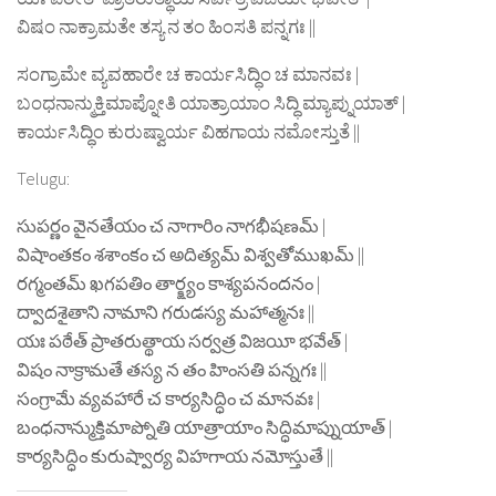
ವಿಷಂ ನಾಕ್ರಾಮತೇ ತಸ್ಯ ನ ತಂ ಹಿಂಸತಿ ಪನ್ನಗಃ ||
ಸಂಗ್ರಾಮೇ ವ್ಯವಹಾರೇ ಚ ಕಾರ್ಯಸಿದ್ಧಿಂ ಚ ಮಾನವಃ |
ಬಂಧನಾನ್ಮುಕ್ತಿಮಾಪ್ನೋತಿ ಯಾತ್ರಾಯಾಂ ಸಿದ್ಧಿ ಮ್ಯಾಪ್ನುಯಾತ್ |
ಕಾರ್ಯಸಿದ್ಧಿಂ ಕುರುಷ್ವಾರ್ಯ ವಿಹಗಾಯ ನಮೋಸ್ತುತೆ ||
Telugu:
సుపర్ణం వైనతేయం చ నాగారిం నాగభీషణమ్ |
విషాంతకం శశాంకం చ అదిత్యమ్ విశ్వతోముఖమ్ ||
రగ్మంతమ్ ఖగపతిం తార్క్ష్యం కాశ్యపనందనం |
ద్వాదశైతాని నామాని గరుడస్య మహాత్మనః ||
యః పఠేత్ ప్రాతరుత్థాయ సర్వత్ర విజయీ భవేత్ |
విషం నాక్రామతే తస్య న తం హింసతి పన్నగః ||
సంగ్రామే వ్యవహారే చ కార్యసిద్ధిం చ మానవః |
బంధనాన్ముక్తిమాప్నోతి యాత్రాయాం సిద్ధిమాప్నుయాత్ |
కార్యసిద్ధిం కురుష్వార్య విహగాయ నమోస్తుతే ||