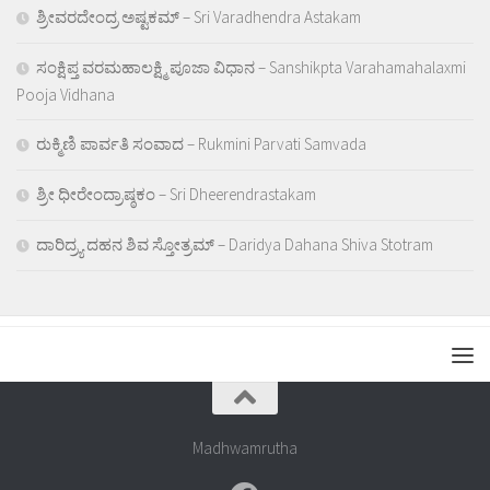
ಶ್ರೀವರದೇಂದ್ರ ಅಷ್ಟಕಮ್ – Sri Varadhendra Astakam
ಸಂಕ್ಷಿಪ್ತ ವರಮಹಾಲಕ್ಷ್ಮಿ ಪೂಜಾ ವಿಧಾನ – Sanshikpta Varahamahalaxmi
Pooja Vidhana
ರುಕ್ಮಿಣಿ ಪಾರ್ವತಿ ಸಂವಾದ – Rukmini Parvati Samvada
ಶ್ರೀ ಧೀರೇಂದ್ರಾಷ್ಠಕಂ – Sri Dheerendrastakam
ದಾರಿದ್ರ್ಯ ದಹನ ಶಿವ ಸ್ತೋತ್ರಮ್ – Daridya Dahana Shiva Stotram
Madhwamrutha