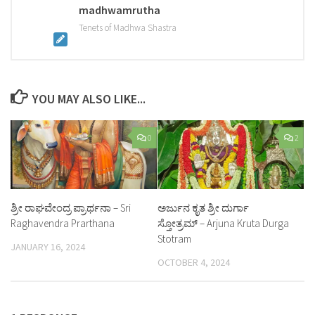
madhwamrutha
Tenets of Madhwa Shastra
YOU MAY ALSO LIKE...
0
2
ಶ್ರೀ ರಾಘವೇಂದ್ರ ಪ್ರಾರ್ಥನಾ – Sri
ಅರ್ಜುನ ಕೃತ ಶ್ರೀ ದುರ್ಗಾ
Raghavendra Prarthana
ಸ್ತೋತ್ರಮ್ – Arjuna Kruta Durga
Stotram
JANUARY 16, 2024
OCTOBER 4, 2024