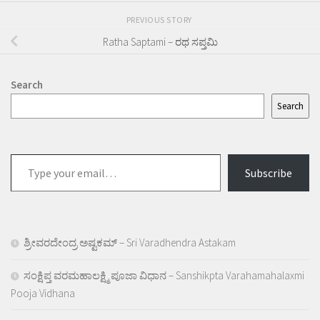
PREVIOUS STORY
Ratha Saptami – ರಥ ಸಪ್ತಮಿ
Search
Search
Type
Subscribe
your
email…
ಶ್ರೀವರದೇಂದ್ರ ಅಷ್ಟಕಮ್ – Sri Varadhendra Astakam
ಸಂಕ್ಷಿಪ್ತ ವರಮಹಾಲಕ್ಷ್ಮಿ ಪೂಜಾ ವಿಧಾನ – Sanshikpta Varahamahalaxmi
Pooja Vidhana