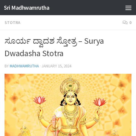
Sri Madhwamrutha
Skip to content
STOTRA
0
ಸೂರ್ಯ ದ್ವಾದಶ ಸ್ತೋತ್ರ – Surya
Dwadasha Stotra
BY
MADHWAMRUTHA
·
JANUARY 15, 2024